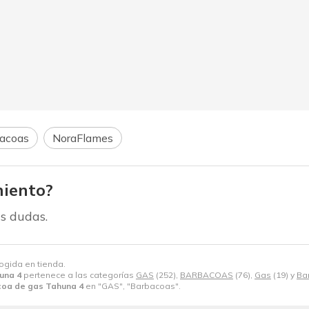
acoas
NoraFlames
iento?
s dudas.
cogida en tienda.
una 4
pertenece a las categorías
GAS
(252),
BARBACOAS
(76),
Gas
(19) y
Ba
oa de gas Tahuna 4
en "GAS", "Barbacoas".