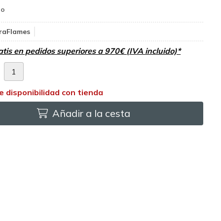
raFlames
atis en pedidos superiores a 970€ (IVA incluido)*
d
Añadir a la cesta