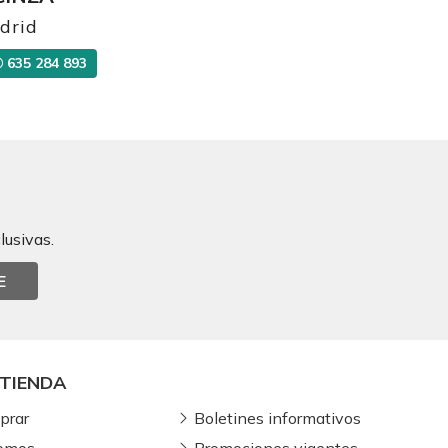
drid
635 284 893
lusivas.
E
TIENDA
prar
Boletines informativos