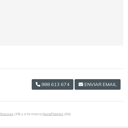
988 613 674
ENVIAR EMAIL
rbacoas
(28) y a la marca
NoraFlames
(64).