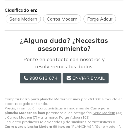
Clasificado en:
Serie Modern
Carros Modern
Forge Adour
¿Alguna duda? ¿Necesitas
asesoramiento?
Ponte en contacto con nosotros y
resolveremos tus dudas.
988 613 674
ENVIAR EMAIL
Comprar
Carro para plancha Modern 60 inox
por
768,00
€
. Producto en
stock, recogida en tienda.
Precio, información, características e imágenes de
Carro para
plancha Modern 60 inox
pertenece a las categorías
Serie Modern
(33)
y
Carros Modern
(7) y a la marca
Forge Adour
(109).
Encuentra productos relacionados y de similares características a
Carro para plancha Modern 60 inox
en "PLANCHAS", "Serie Modern",