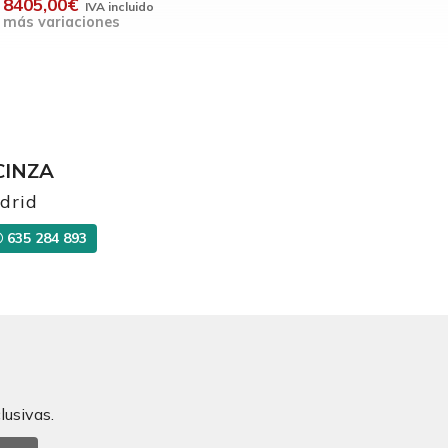
8405,00€
más variaciones
CINZA
drid
635 284 893
lusivas.