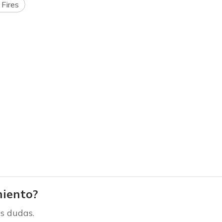
 Fires
iento?
s dudas.