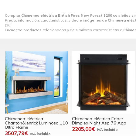
Comprar
Chimenea eléctrica British Fires New Forest 1200 con leños s
Precio, información, características, video e imágenes de
Chimenea eléct
(26).
Encuentra productos relacionados y de similares características a
Chimen
Chimenea eléctrica
Chimenea eléctrica Faber
Charlton&Jenrick Luminosa 110
Dimplex Night Asp 76 App
Ultra Flame
2205,00€
3507,79€