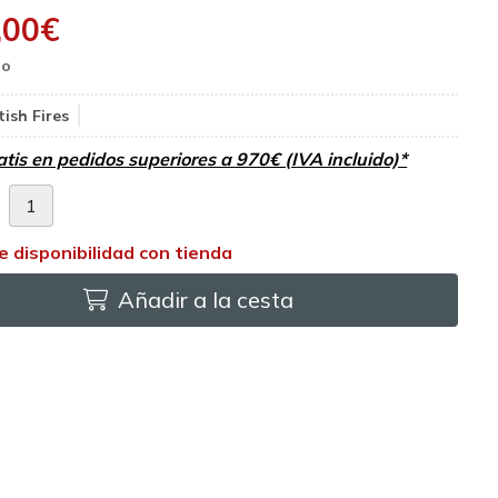
,00
€
tish Fires
atis en pedidos superiores a 970€ (IVA incluido)*
d
Añadir a la cesta