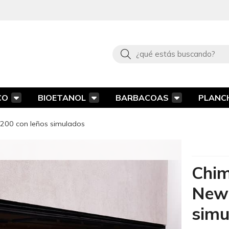
Buscar
CO
BIOETANOL
BARBACOAS
PLANC
 1200 con leños simulados
Chim
New 
simu