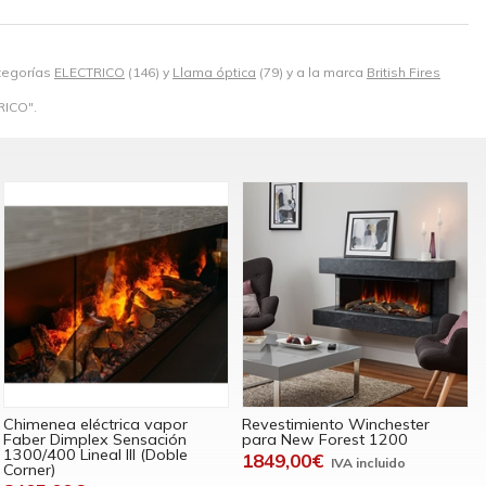
tegorías
ELECTRICO
(146) y
Llama óptica
(79) y a la marca
British Fires
RICO".
Chimenea eléctrica vapor
Revestimiento Winchester
Faber Dimplex Sensación
para New Forest 1200
1300/400 Lineal III (Doble
1849,00€
Corner)