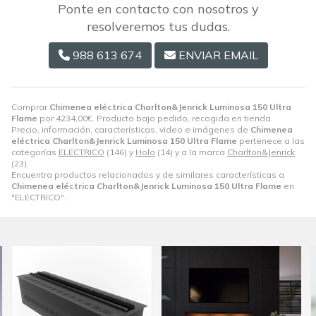
Ponte en contacto con nosotros y
resolveremos tus dudas.
988 613 674
ENVIAR EMAIL
Comprar
Chimenea eléctrica Charlton&Jenrick Luminosa 150 Ultra
Flame
por
4234,00
€
. Producto bajo pedido, recogida en tienda.
Precio, información, características, video e imágenes de
Chimenea
eléctrica Charlton&Jenrick Luminosa 150 Ultra Flame
pertenece a las
categorías
ELECTRICO
(146) y
Holo
(14) y a la marca
Charlton&Jenrick
(23).
Encuentra productos relacionados y de similares características a
Chimenea eléctrica Charlton&Jenrick Luminosa 150 Ultra Flame
en
"ELECTRICO".