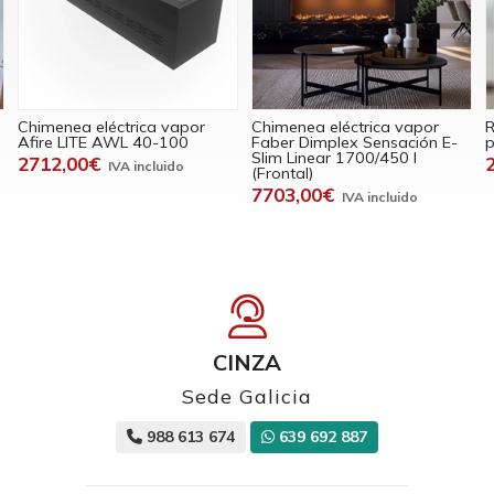
Chimenea eléctrica vapor
Chimenea eléctrica vapor
R
Afire LITE AWL 40-100
Faber Dimplex Sensación E-
p
Slim Linear 1700/450 I
2712,00€
(Frontal)
7703,00€
CINZA
Sede Galicia
988 613 674
639 692 887