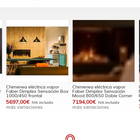
Chimenea eléctrica vapor
Chimenea eléctrica vapor
C
Faber Dimplex Sensación Box
Faber Dimplex Sensación
F
1000/450 frontal
Mood 800/650 Doble Corner
R
e
5697,00€
7194,00€
más variaciones
más variaciones