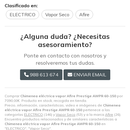
Clasificado en:
ELECTRICO
Vapor Seco
Afire
¿Alguna duda? ¿Necesitas
asesoramiento?
Ponte en contacto con nosotros y
resolveremos tus dudas.
988 613 674
ENVIAR EMAIL
Comprar
Chimenea eléctrica vapor Afire Prestige AWPR 60-150
por
7090,00
€
. Producto en stock, recogida en tienda.
Precio, información, características, video e imágenes de
Chimenea
eléctrica vapor Afire Prestige AWPR 60-150
pertenece a las
categorías
ELECTRICO
(146) y
Vapor Seco
(53) y a la marca
Afire
(26).
Encuentra productos relacionados y de similares características a
Chimenea eléctrica vapor Afire Prestige AWPR 60-150
en
"ELECTRICO", "Vapor Seco".