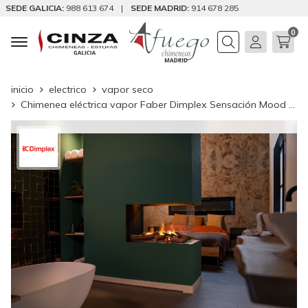
SEDE GALICIA:
988 613 674
|
SEDE MADRID:
914 678 285
0
Buscar
inicio
electrico
vapor seco
Chimenea eléctrica vapor Faber Dimplex Sensación Mood 800/500 Room Divider