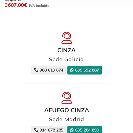
3607,00€
CINZA
Sede Galicia
988 613 674
639 692 887
AFUEGO CINZA
Sede Madrid
914 678 285
635 284 893