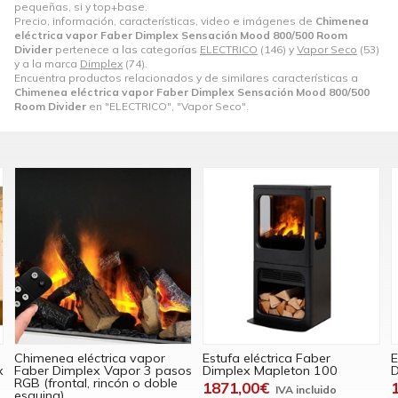
pequeñas, si y top+base.
Precio, información, características, video e imágenes de
Chimenea
eléctrica vapor Faber Dimplex Sensación Mood 800/500 Room
Divider
pertenece a las categorías
ELECTRICO
(146) y
Vapor Seco
(53)
y a la marca
Dimplex
(74).
Encuentra productos relacionados y de similares características a
Chimenea eléctrica vapor Faber Dimplex Sensación Mood 800/500
Room Divider
en "ELECTRICO", "Vapor Seco".
Chimenea eléctrica vapor
Estufa eléctrica Faber
E
x
Faber Dimplex Vapor 3 pasos
Dimplex Mapleton 100
D
RGB (frontal, rincón o doble
1871,00€
esquina)