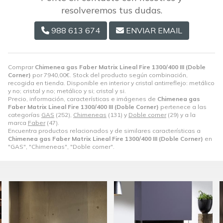
resolveremos tus dudas.
988 613 674
ENVIAR EMAIL
Comprar
Chimenea gas Faber Matrix Lineal Fire 1300/400 III (Doble
Corner)
por
7940,00
€
. Stock del producto según combinación,
recogida en tienda. Disponible en interior y cristal antirreflejo: metálico
y no; cristal y no; metálico y si; cristal y si.
Precio, información, características e imágenes de
Chimenea gas
Faber Matrix Lineal Fire 1300/400 III (Doble Corner)
pertenece a las
categorías
GAS
(252),
Chimeneas
(131) y
Doble corner
(29) y a la
marca
Faber
(47).
Encuentra productos relacionados y de similares características a
Chimenea gas Faber Matrix Lineal Fire 1300/400 III (Doble Corner)
en
"GAS", "Chimeneas", "Doble corner".