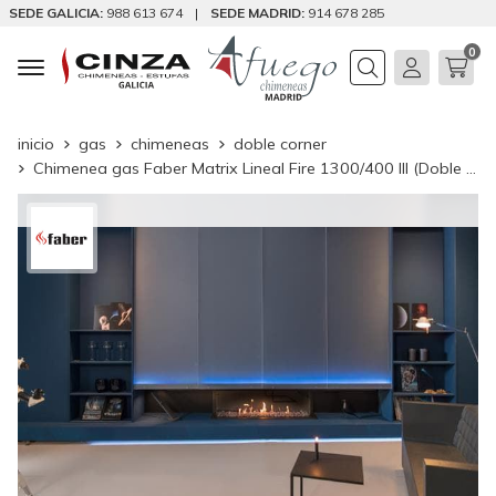
SEDE GALICIA:
988 613 674
|
SEDE MADRID:
914 678 285
0
Buscar
inicio
gas
chimeneas
doble corner
Chimenea gas Faber Matrix Lineal Fire 1300/400 III (Doble Corner)