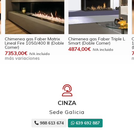
Chimenea gas Faber Triple L
Chimenea gas True Vision
C
e
Smart (Doble Corner)
1050 DC Open Fire Look
5
(Doble Corner)
4874,00€
7771,00€
más variaciones
CINZA
Sede Galicia
988 613 674
639 692 887