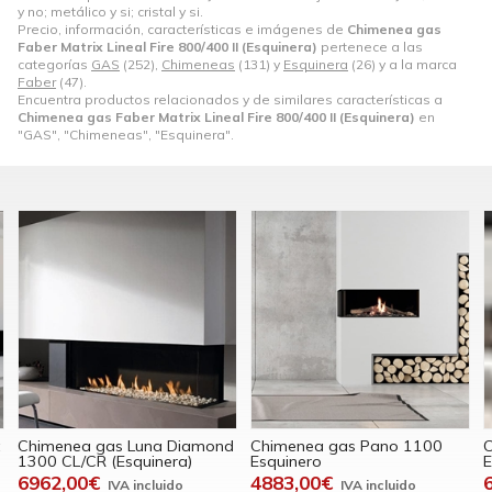
y no; metálico y si; cristal y si.
Precio, información, características e imágenes de
Chimenea gas
Faber Matrix Lineal Fire 800/400 II (Esquinera)
pertenece a las
categorías
GAS
(252),
Chimeneas
(131) y
Esquinera
(26) y a la marca
Faber
(47).
Encuentra productos relacionados y de similares características a
Chimenea gas Faber Matrix Lineal Fire 800/400 II (Esquinera)
en
"GAS", "Chimeneas", "Esquinera".
Chimenea gas Luna Diamond
Chimenea gas Pano 1100
C
1300 CL/CR (Esquinera)
Esquinero
E
6962,00€
4883,00€