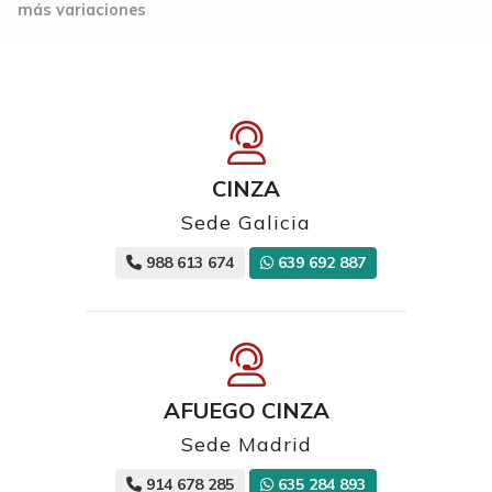
más variaciones
CINZA
Sede Galicia
988 613 674
639 692 887
AFUEGO CINZA
Sede Madrid
914 678 285
635 284 893