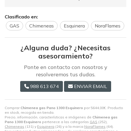
Clasificado en:
GAS
Chimeneas
Esquinera
NoraFlames
¿Alguna duda? ¿Necesitas
asesoramiento?
Ponte en contacto con nosotros y
resolveremos tus dudas.
988 613 674
ENVIAR EMAIL
Comprar
Chimenea gas Pano 1300 Esquinero
por
5644,00
€
. Producto
en stock, recogida en tienda.
Precio, información, características e imágenes de
Chimenea gas
Pano 1300 Esquinero
pertenece a las categorías
GAS
(252),
Chimeneas
(131) y
Esquinera
(26) y a la marca
NoraFlames
(64).