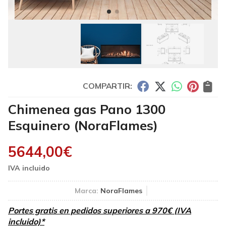
COMPARTIR:
Chimenea gas Pano 1300
Esquinero
(NoraFlames)
5644,00
€
Marca:
NoraFlames
Portes gratis en pedidos superiores a 970€ (IVA
incluido)*