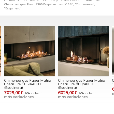
Encuentra productos relacionados y de similares características a
Chimenea gas Pano 1300 Esquinero
en "GAS", "Chimeneas",
"Esquinera".
Chimenea gas Faber Matrix
Chimenea gas Luna Diamond
C
Lineal Fire 800/400 II
1000 CL/CR (Esquinera)
E
(Esquinera)
6655,00€
6025,00€
más variaciones
más variaciones