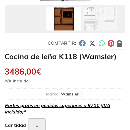
COMPARTIR:
Cocina de leña K118
(Wamsler)
3486,00
€
Marca:
Wamsler
Portes gratis en pedidos superiores a 970€ (IVA
incluido)*
Cantidad