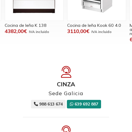
Cocina de leña Kook 60 4.0
Mesa de acero negro con
M
aparador cerrado y con
n
3110,00€
ruedas
692,00€
CINZA
Sede Galicia
988 613 674
639 692 887