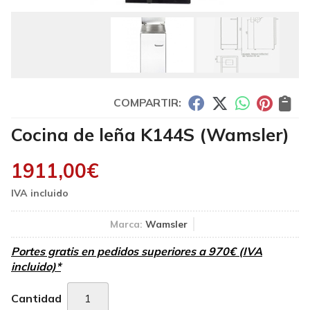
COMPARTIR:
Cocina de leña K144S
(Wamsler)
1911,00
€
Marca:
Wamsler
Portes gratis en pedidos superiores a 970€ (IVA
incluido)*
Cantidad