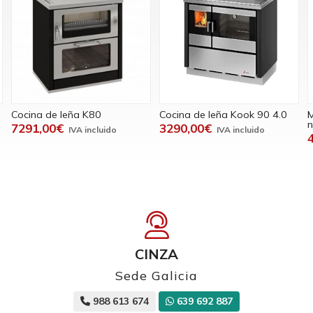
0
Cocina de leña Kook 90 4.0
Módulo auxiliar de ac
negro con ruedas
3290,00€
441,00€
CINZA
Sede Galicia
988 613 674
639 692 887