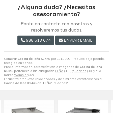
¿Alguna duda? ¿Necesitas
asesoramiento?
Ponte en contacto con nosotros y
resolveremos tus dudas.
988 613 674
ENVIAR EMAIL
Comprar
Cocina de leña K144S
por
1911,00
€
. Producto bajo pedido,
recogida en tienda.
Precio, información, características e imágenes de
Cocina de leña
K144S
pertenece a las categorías
LEÑA
(430) y
Cocinas
(48) y a la
marca
Wamsler
(32).
Encuentra productos relacionados y de similares características a
Cocina de leña K144S
en "LEÑA", "Cocinas".