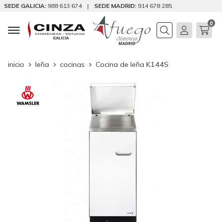
SEDE GALICIA:
988 613 674
|
SEDE MADRID:
914 678 285
0
Buscar
inicio
leña
cocinas
Cocina de leña K144S