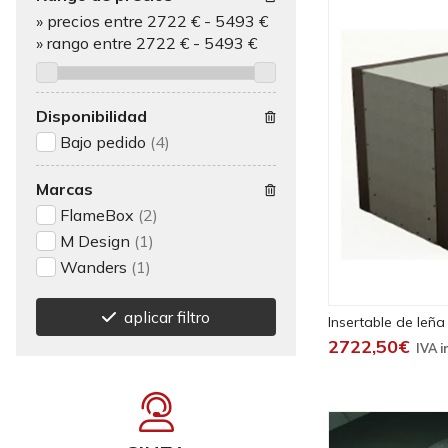
»
precios entre 2722 €
-
5493 €
»
rango entre
2722
€
-
5493
€
Disponibilidad
Bajo pedido
(4)
Marcas
FlameBox
(2)
M Design
(1)
Wanders
(1)
aplicar filtro
Insertable de leña
2722,50€