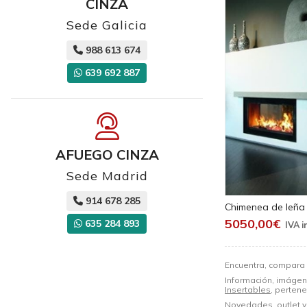
CINZA
Sede Galicia
988 613 674
639 692 887
AFUEGO CINZA
Sede Madrid
914 678 285
Chimenea de leña 
5050,00€
635 284 893
Encuentra, compara 
Información, imágene
Insertables
, perten
Novedades, outlet y