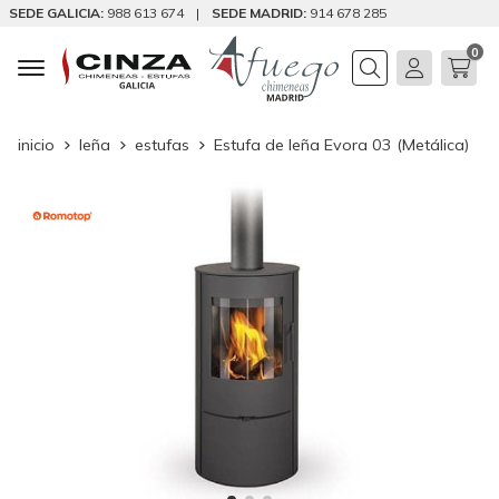
SEDE GALICIA:
988 613 674
|
SEDE MADRID:
914 678 285
0
Buscar
inicio
leña
estufas
Estufa de leña Evora 03 (Metálica)