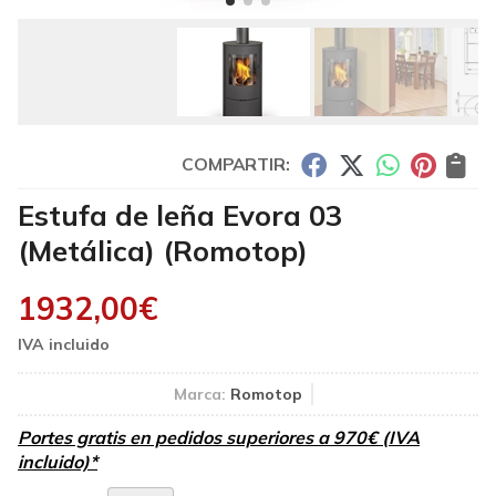
COMPARTIR:
Estufa de leña Evora 03
(Metálica)
(Romotop)
1932,00
€
Marca:
Romotop
Portes gratis en pedidos superiores a 970€ (IVA
incluido)*