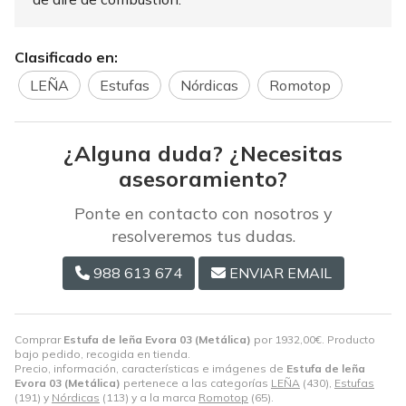
Clasificado en:
LEÑA
Estufas
Nórdicas
Romotop
¿Alguna duda? ¿Necesitas
asesoramiento?
Ponte en contacto con nosotros y
resolveremos tus dudas.
988 613 674
ENVIAR EMAIL
Comprar
Estufa de leña Evora 03 (Metálica)
por
1932,00
€
. Producto
bajo pedido, recogida en tienda.
Precio, información, características e imágenes de
Estufa de leña
Evora 03 (Metálica)
pertenece a las categorías
LEÑA
(430),
Estufas
(191) y
Nórdicas
(113) y a la marca
Romotop
(65).