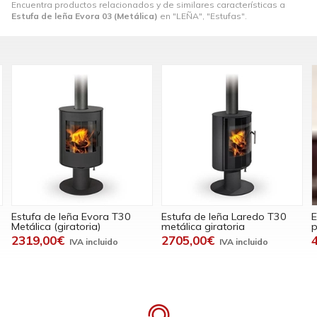
Encuentra productos relacionados y de similares características a
Estufa de leña Evora 03 (Metálica)
en "LEÑA", "Estufas".
Estufa de leña Evora T30
Estufa de leña Laredo T30
E
Metálica (giratoria)
metálica giratoria
p
2319,00€
2705,00€