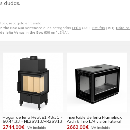
s dudas.
stock, recogida en tienda.
in the Box 630
pertenece a las categorías
LEÑA
(430),
Estufas
(191),
Nórdica
 de leña Venus in the Box 630
en "LEÑA".
Hogar de leña Heat E1 48/31 -
Insertable de leña FlameBox
50.44.33 - HL2SV13/HR2SV13
Arch 8 Trio L/R visión lateral
2744,00€
2662,00€