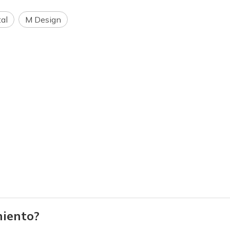
tal
M Design
iento?