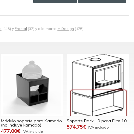
s
(113) y
Frontal
(37) y a la marca
M Design
(175).
Módulo soporte para Kamado
Soporte Rack 10 para Elite 10
(no incluye kamado)
574,75€
477,00€