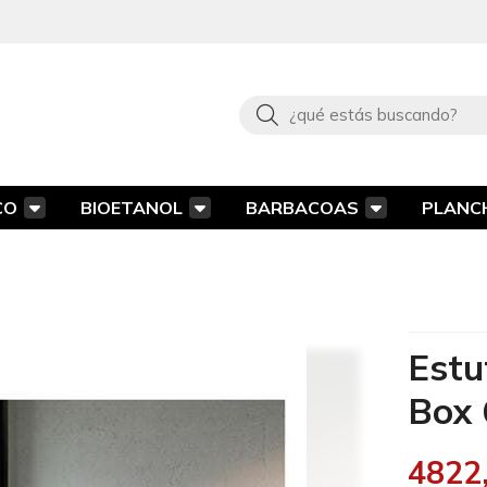
Buscar
CO
BIOETANOL
BARBACOAS
PLANC
Estu
Box
4822