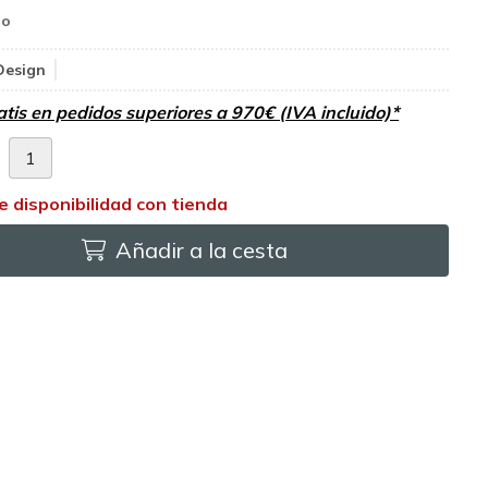
Design
atis en pedidos superiores a 970€ (IVA incluido)*
d
Añadir a la cesta