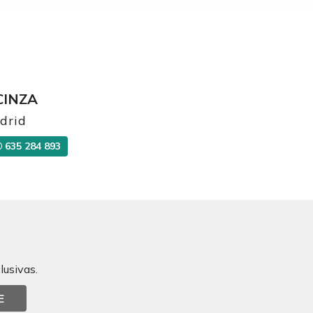
CINZA
drid
635 284 893
lusivas.
E