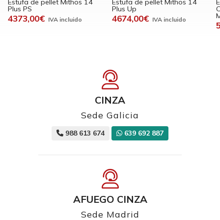
Estufa de pellet Mithos 14
Estufa de pellet Mithos 14
E
Plus PS
Plus Up
C
M
4373,00€
4674,00€
CINZA
Sede Galicia
988 613 674
639 692 887
AFUEGO CINZA
Sede Madrid