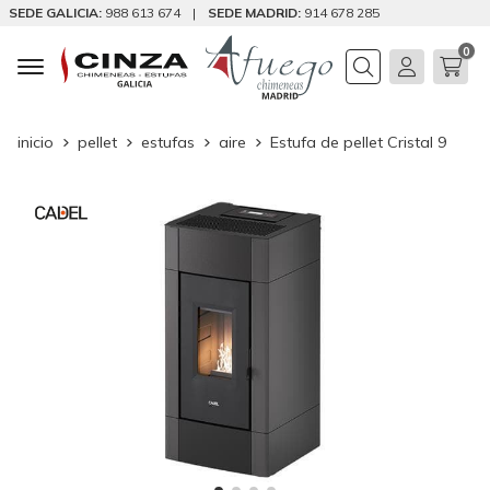
SEDE GALICIA:
988 613 674
|
SEDE MADRID:
914 678 285
0
Buscar
inicio
pellet
estufas
aire
Estufa de pellet Cristal 9