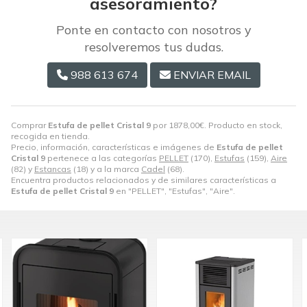
asesoramiento?
Ponte en contacto con nosotros y
resolveremos tus dudas.
988 613 674
ENVIAR EMAIL
Comprar
Estufa de pellet Cristal 9
por
1878,00
€
. Producto en stock,
recogida en tienda.
Precio, información, características e imágenes de
Estufa de pellet
Cristal 9
pertenece a las categorías
PELLET
(170),
Estufas
(159),
Aire
(82) y
Estancas
(18) y a la marca
Cadel
(68).
Encuentra productos relacionados y de similares características a
Estufa de pellet Cristal 9
en "PELLET", "Estufas", "Aire".