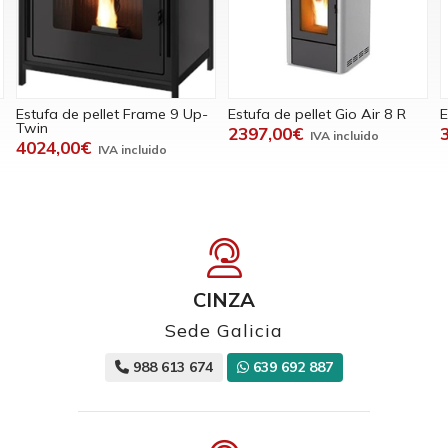
fa de pellet Frame 9 Up-
Estufa de pellet Gio Air 8 R
Estufa d
n
2397,00€
3152,
4,00€
CINZA
Sede Galicia
988 613 674
639 692 887