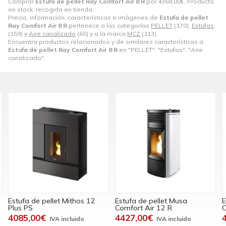
Comprar
Estufa de pellet Ray Comfort Air 8 R
por
4368,00
€
. Producto
en stock, recogida en tienda.
Precio, información, características e imágenes de
Estufa de pellet
Ray Comfort Air 8 R
pertenece a las categorías
PELLET
(170),
Estufas
(159) y
Aire canalizado
(60) y a la marca
MCZ
(113).
Encuentra productos relacionados y de similares características a
Estufa de pellet Ray Comfort Air 8 R
en "PELLET", "Estufas", "Aire
canalizado".
Estufa de pellet Mithos 12
Estufa de pellet Musa
E
Plus PS
Comfort Air 12 R
C
4085,00€
4427,00€