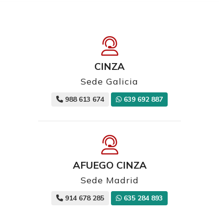
CINZA
Sede Galicia
988 613 674
639 692 887
AFUEGO CINZA
Sede Madrid
914 678 285
635 284 893