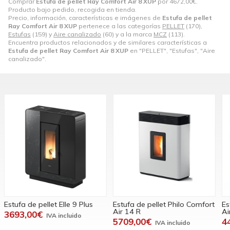
Comprar
Estufa de pellet Ray Comfort Air 8 XUP
por
4672,00
€
.
Producto bajo pedido, recogida en tienda.
Precio, información, características e imágenes de
Estufa de pellet
Ray Comfort Air 8 XUP
pertenece a las categorías
PELLET
(170),
Estufas
(159) y
Aire canalizado
(60) y a la marca
MCZ
(113).
Encuentra productos relacionados y de similares características a
Estufa de pellet Ray Comfort Air 8 XUP
en "PELLET", "Estufas", "Aire
canalizado".
Estufa de pellet Philo Comfort
Estufa de pellet Ray Comfort
E
Air 14 R
Air 8 UP
C
5709,00€
4487,00€