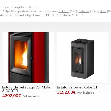
pedido, recogida en tienda.
nd 7 Up-Twin
pertenece a las categorías
PELLET
(170),
Estufas
(159) y
Aire
(82
 de pellet Sound 7 Up-Twin
en "PELLET", "Estufas", "Aire".
Estufa de pellet Ego Air Matic
Estufa de pellet Kobe 11
8 CORE R
3152,00€
4202,00€