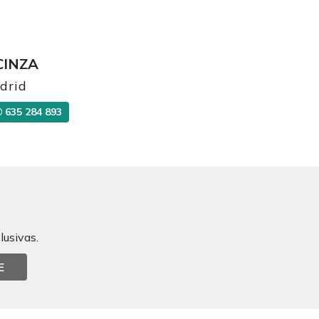
CINZA
drid
635 284 893
lusivas.
E