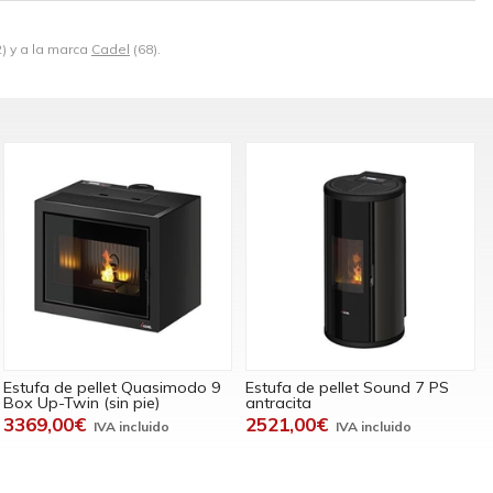
) y a la marca
Cadel
(68).
Estufa de pellet Quasimodo 9
Estufa de pellet Sound 7 PS
Box Up-Twin (sin pie)
antracita
3369,00€
2521,00€