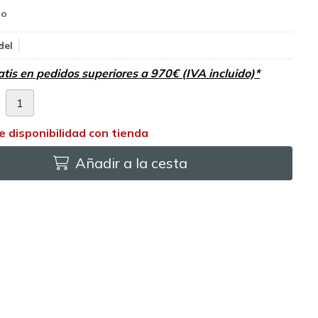
del
atis en pedidos superiores a 970€ (IVA incluido)*
d
Añadir a la cesta