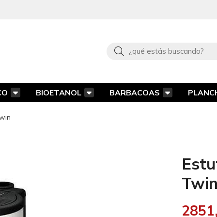
Buscar
CO
BIOETANOL
BARBACOAS
PLANC
Twin
Estu
Twi
2851