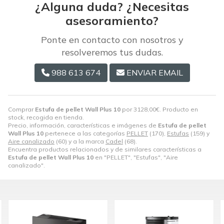
¿Alguna duda? ¿Necesitas
asesoramiento?
Ponte en contacto con nosotros y
resolveremos tus dudas.
988 613 674
ENVIAR EMAIL
Comprar
Estufa de pellet Wall Plus 10
por
3128,00
€
. Producto en
stock, recogida en tienda.
Precio, información, características e imágenes de
Estufa de pellet
Wall Plus 10
pertenece a las categorías
PELLET
(170),
Estufas
(159) y
Aire canalizado
(60) y a la marca
Cadel
(68).
Encuentra productos relacionados y de similares características a
Estufa de pellet Wall Plus 10
en "PELLET", "Estufas", "Aire
canalizado".