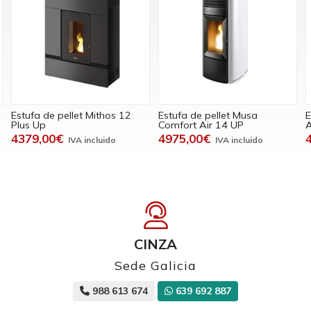
Estufa de pellet Mithos 12
Estufa de pellet Musa
E
Plus Up
Comfort Air 14 UP
A
4379,00€
4975,00€
CINZA
Sede Galicia
988 613 674
639 692 887