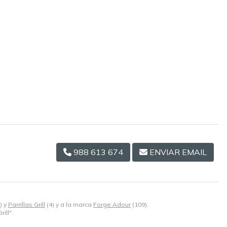
988 613 674
ENVIAR EMAIL
) y
Parrillas Grill
(4) y a la marca
Forge Adour
(109).
ill".