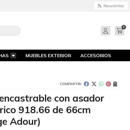
Newsletter
0
HAS
MUEBLES EXTERIOR
ACCESORIOS
COMPARTIR:
l encastrable con asador
trico 918.66 de 66cm
ge Adour)