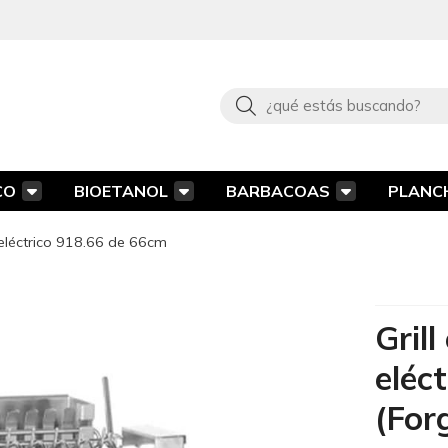
Buscar
CO
BIOETANOL
BARBACOAS
PLANC
 eléctrico 918.66 de 66cm
Gril
eléc
(For