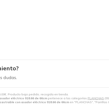
iento?
s dudas.
,00
€
. Producto bajo pedido, recogida en tienda.
 asador eléctrico 918.66 de 66cm
pertenece a las categorías
PLANCHAS
(55
encastrable con asador eléctrico 918.66 de 66cm
en "PLANCHAS", "Parrillas Gr