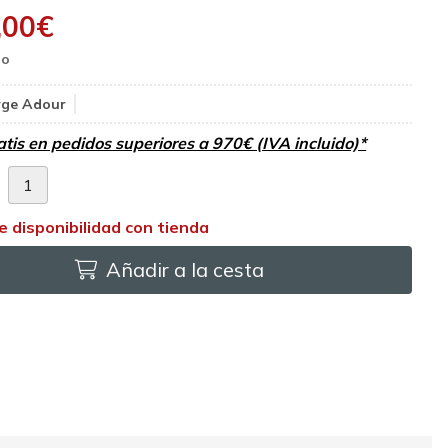
,00
€
rge Adour
atis en pedidos superiores a 970€ (IVA incluido)*
d
Añadir a la cesta