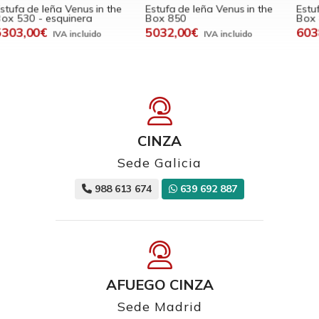
Estufa de leña Venus in the
Estufa de leña Venus in the
H
Box 850
Box 850 - doble cara
8
5032,00€
6038,00€
CINZA
Sede Galicia
988 613 674
639 692 887
AFUEGO CINZA
Sede Madrid