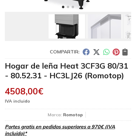
COMPARTIR:
Hogar de leña Heat 3CF3G 80/31
- 80.52.31 - HC3LJ26
(Romotop)
4508,00
€
Marca:
Romotop
Portes gratis en pedidos superiores a 970€ (IVA
incluido)*