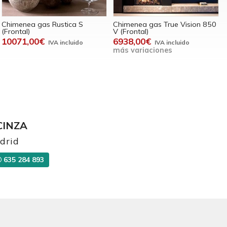
Chimenea gas Rustica S
Chimenea gas True Vision 850
(Frontal)
V (Frontal)
10071,00€
6938,00€
más variaciones
CINZA
drid
635 284 893