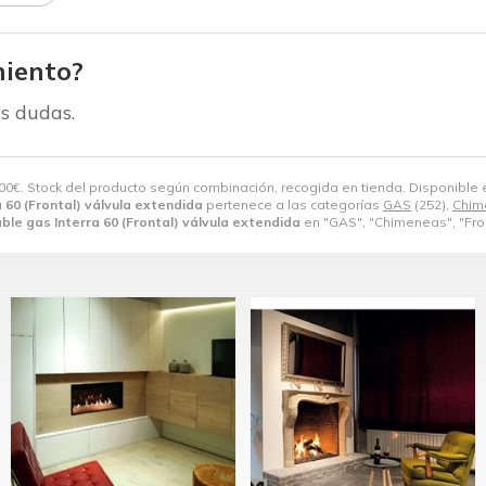
iento?
s dudas.
00
€
. Stock del producto según combinación, recogida en tienda. Disponible
a 60 (Frontal) válvula extendida
pertenece a las categorías
GAS
(252),
Chim
able gas Interra 60 (Frontal) válvula extendida
en "GAS", "Chimeneas", "Fron