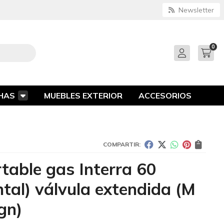
Newsletter
0
HAS
MUEBLES EXTERIOR
ACCESORIOS
COMPARTIR:
rtable gas Interra 60
ntal) válvula extendida
(M
gn)