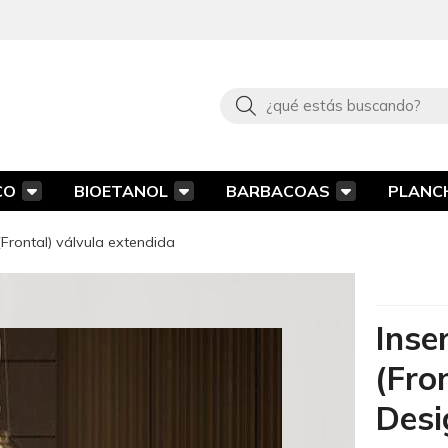
Buscar
CO
BIOETANOL
BARBACOAS
PLANC
(Frontal) válvula extendida
Inse
(Fro
Desi