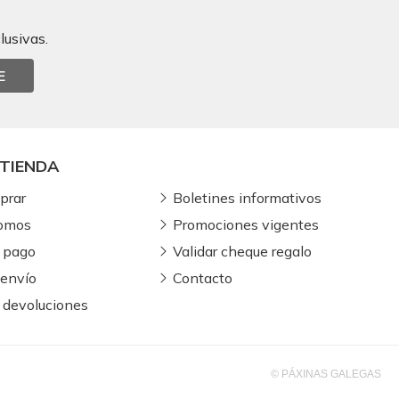
lusivas.
E
TIENDA
prar
Boletines informativos
somos
Promociones vigentes
 pago
Validar cheque regalo
 envío
Contacto
 devoluciones
© PÁXINAS GALEGAS