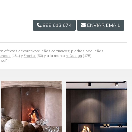
988 613 674
ENVIAR EMAIL
 en efectos decorativos: leños cerámicos; piedras pequeñas.
eneas
(131) y
Frontal
(50) y a la marca
M Design
(175).
tal".