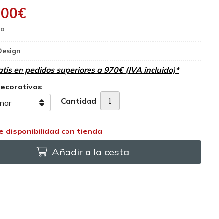
,00
€
Design
atis en pedidos superiores a 970€ (IVA incluido)*
decorativos
Cantidad
Añadir a la cesta