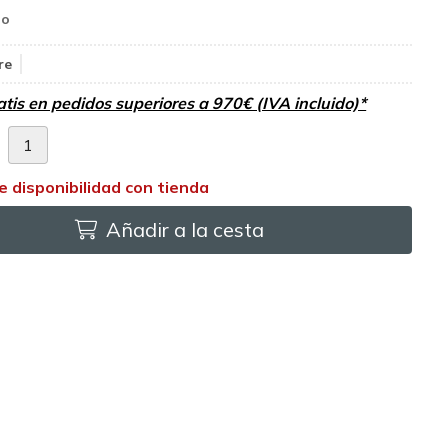
re
atis en pedidos superiores a 970€ (IVA incluido)*
d
Añadir a la cesta