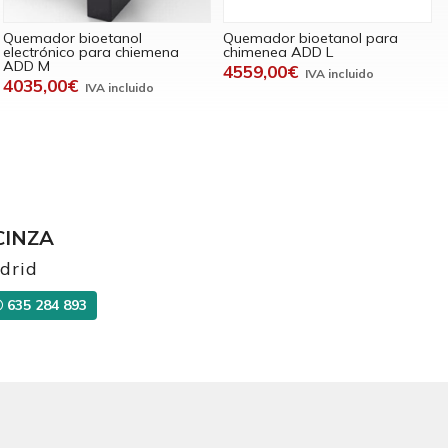
Quemador bioetanol
Quemador bioetanol para
electrónico para chiemena
chimenea ADD L
ADD M
4559,00€
4035,00€
CINZA
drid
635 284 893