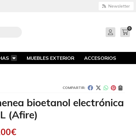
Newsletter
0
HAS
MUEBLES EXTERIOR
ACCESORIOS
COMPARTIR:
enea bioetanol electrónica
 L
(Afire)
,00
€