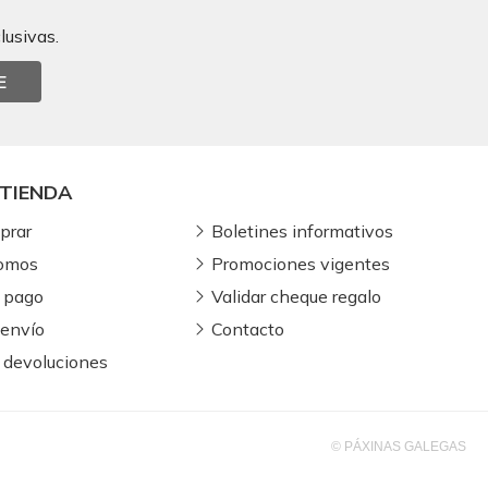
lusivas.
E
TIENDA
prar
Boletines informativos
somos
Promociones vigentes
 pago
Validar cheque regalo
 envío
Contacto
 devoluciones
© PÁXINAS GALEGAS