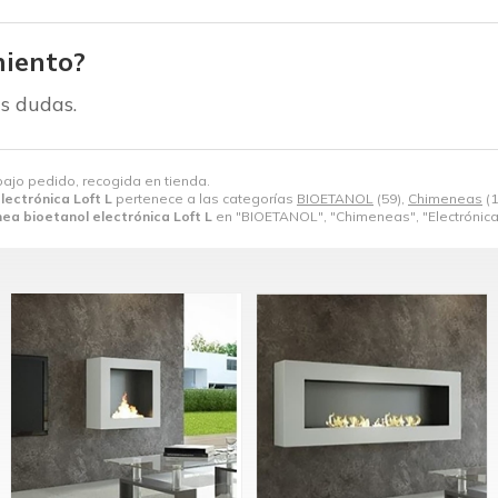
iento?
s dudas.
bajo pedido, recogida en tienda.
lectrónica Loft L
pertenece a las categorías
BIOETANOL
(59),
Chimeneas
(1
ea bioetanol electrónica Loft L
en "BIOETANOL", "Chimeneas", "Electrónica