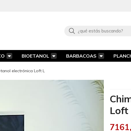
Buscar
CO
BIOETANOL
BARBACOAS
PLANC
anol electrónica Loft L
Chim
Loft
7161