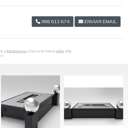
988 613 674
ENVIAR EMAIL
1) y
Electrónicas
(11) y a la marca
Afire
(26).
s".