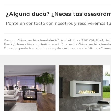
¿Alguna duda? ¿Necesitas asesoram
Ponte en contacto con nosotros y resolveremos tu
Comprar
Chimenea bioetanol electrónica Loft L
por
7161,00
€
. Producto 
Precio, información, características e imágenes de
Chimenea bioetanol e
Encuentra productos relacionados y de similares características a
Chimen