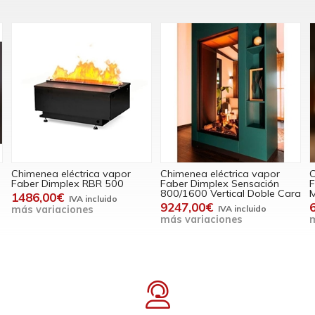
Chimenea eléctrica vapor
Chimenea eléctrica vapor
C
Faber Dimplex RBR 500
Faber Dimplex Sensación
F
800/1600 Vertical Doble Cara
M
1486,00€
9247,00€
más variaciones
más variaciones
m