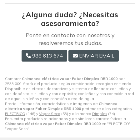
¿Alguna duda? ¿Necesitas
asesoramiento?
Ponte en contacto con nosotros y
resolveremos tus dudas.
988 613 674
ENVIAR EMAIL
Comprar
Chimenea eléctrica vapor Faber Dimplex RBR 1000
por
2533,00
€
. Stock del producto según combinación, recogida en tienda.
Disponible en efectos decorativos y sistema de llenado: con leños y
con depósito; sin leños y con depósito; con leños y con conexión a red
de agua; sin leños y con conexión a red de agua.
Precio, información, características e imágenes de
Chimenea
eléctrica vapor Faber Dimplex RBR 1000
pertenece a las categorías
ELECTRICO
(146) y
Vapor Seco
(53) y a la marca
Dimplex
(74).
Encuentra productos relacionados y de similares características a
Chimenea eléctrica vapor Faber Dimplex RBR 1000
en "ELECTRICO",
"Vapor Seco".